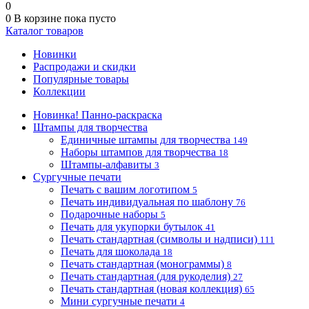
0
0
В корзине
пока пусто
Каталог товаров
Новинки
Распродажи и скидки
Популярные товары
Коллекции
Новинка! Панно-раскраска
Штампы для творчества
Единичные штампы для творчества
149
Наборы штампов для творчества
18
Штампы-алфавиты
3
Сургучные печати
Печать с вашим логотипом
5
Печать индивидуальная по шаблону
76
Подарочные наборы
5
Печать для укупорки бутылок
41
Печать стандартная (символы и надписи)
111
Печать для шоколада
18
Печать стандартная (монограммы)
8
Печать стандартная (для рукоделия)
27
Печать стандартная (новая коллекция)
65
Мини сургучные печати
4