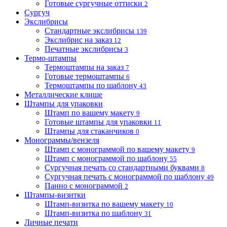
Готовые сургучные оттиски
2
Сургуч
Экслибрисы
Стандартные экслибрисы
139
Экслибрис на заказ
12
Печатные экслибрисы
3
Термо-штампы
Термоштампы на заказ
7
Готовые термоштампы
6
Термоштампы по шаблону
43
Металлические клише
Штампы для упаковки
Штамп по вашему макету
9
Готовые штампы для упаковки
11
Штампы для стаканчиков
0
Монограммы/вензеля
Штамп с монограммой по вашему макету
9
Штамп с монограммой по шаблону
55
Сургучная печать со стандартными буквами
8
Сургучная печать с монограммой по шаблону
49
Панно с монограммой
2
Штампы-визитки
Штамп-визитка по вашему макету
10
Штамп-визитка по шаблону
31
Личные печати