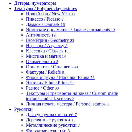
Датеры, нумераторы
Текстуры / Polymer clay textures
Новый год / New Year
17
Пикассо / Picasso
8
Дамаск / Damask
16
Японские орнаменты / Japanese ornaments
13
Античность
19
Геометрия / Geometry
23
Изразцы / Азулежу
8
Классика / Classics
10
Мистика и магия
14
Окаменелости
8
Орнаменты / Ornaments
41
Фактуры / Reliefs
8
Флора и фауна / Flora and Fauna
73
Этника / Ethnic Prints
59
Разное / Other
33
Текстуры и трафареты на заказ / Custom-made
textures and silk screens
2
Личная печать мастера / Personal stamps
3
Рукоятки
Для сургучных печатей
7
Деревянные рукоятки
15
Металлические рукоятки
7
Фигурные рукоятки
3