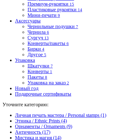
Премиум-рукоятки
15
Пластиковые рукоятки
14
Мини-печати
9
Аксессуары
Чернильные подушки
7
Чернила
6
Сургуч
13
Конверты/пакеты
6
Бирки
4
Другое
5
Упаковка
Шкатулки
7
Конверты
1
Пакеты
8
Упаковка на заказ
2
Новый год
Подарочные сертификаты
Уточните категорию:
Личная печать мастера / Personal stamps (1)
Этника / Ethnic Prints (4)
Орнаменты / Ornaments (9)
Античность (17)
Мистика и магия (14)