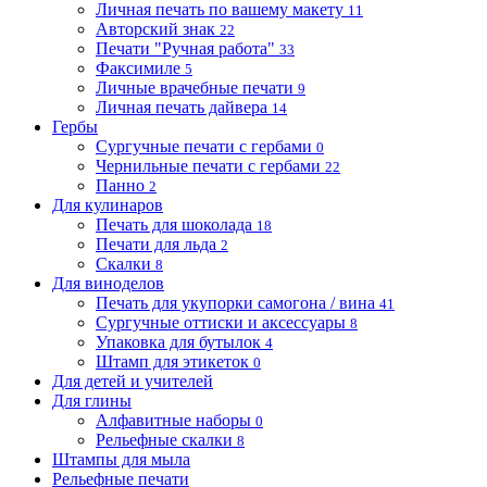
Личная печать по вашему макету
11
Авторский знак
22
Печати "Ручная работа"
33
Факсимиле
5
Личные врачебные печати
9
Личная печать дайвера
14
Гербы
Сургучные печати с гербами
0
Чернильные печати с гербами
22
Панно
2
Для кулинаров
Печать для шоколада
18
Печати для льда
2
Скалки
8
Для виноделов
Печать для укупорки самогона / вина
41
Сургучные оттиски и аксессуары
8
Упаковка для бутылок
4
Штамп для этикеток
0
Для детей и учителей
Для глины
Алфавитные наборы
0
Рельефные скалки
8
Штампы для мыла
Рельефные печати