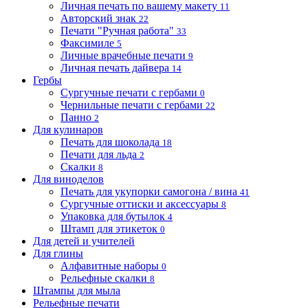
Личная печать по вашему макету
11
Авторский знак
22
Печати "Ручная работа"
33
Факсимиле
5
Личные врачебные печати
9
Личная печать дайвера
14
Гербы
Сургучные печати с гербами
0
Чернильные печати с гербами
22
Панно
2
Для кулинаров
Печать для шоколада
18
Печати для льда
2
Скалки
8
Для виноделов
Печать для укупорки самогона / вина
41
Сургучные оттиски и аксессуары
8
Упаковка для бутылок
4
Штамп для этикеток
0
Для детей и учителей
Для глины
Алфавитные наборы
0
Рельефные скалки
8
Штампы для мыла
Рельефные печати