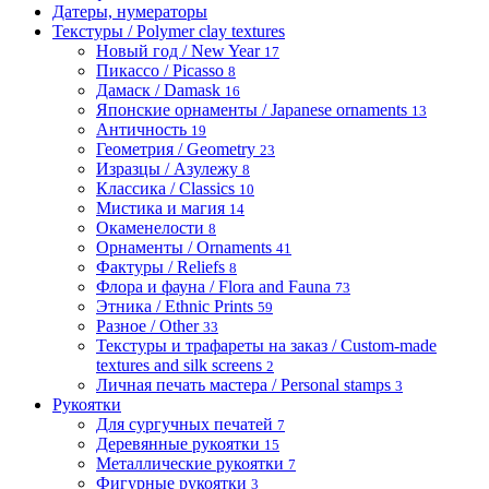
Датеры, нумераторы
Текстуры / Polymer clay textures
Новый год / New Year
17
Пикассо / Picasso
8
Дамаск / Damask
16
Японские орнаменты / Japanese ornaments
13
Античность
19
Геометрия / Geometry
23
Изразцы / Азулежу
8
Классика / Classics
10
Мистика и магия
14
Окаменелости
8
Орнаменты / Ornaments
41
Фактуры / Reliefs
8
Флора и фауна / Flora and Fauna
73
Этника / Ethnic Prints
59
Разное / Other
33
Текстуры и трафареты на заказ / Custom-made
textures and silk screens
2
Личная печать мастера / Personal stamps
3
Рукоятки
Для сургучных печатей
7
Деревянные рукоятки
15
Металлические рукоятки
7
Фигурные рукоятки
3