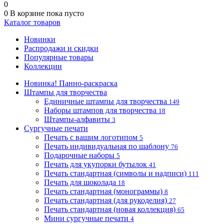
0
0
В корзине
пока пусто
Каталог товаров
Новинки
Распродажи и скидки
Популярные товары
Коллекции
Новинка! Панно-раскраска
Штампы для творчества
Единичные штампы для творчества
149
Наборы штампов для творчества
18
Штампы-алфавиты
3
Сургучные печати
Печать с вашим логотипом
5
Печать индивидуальная по шаблону
76
Подарочные наборы
5
Печать для укупорки бутылок
41
Печать стандартная (символы и надписи)
111
Печать для шоколада
18
Печать стандартная (монограммы)
8
Печать стандартная (для рукоделия)
27
Печать стандартная (новая коллекция)
65
Мини сургучные печати
4