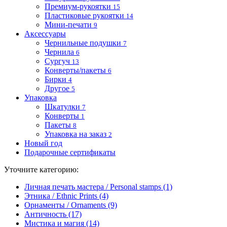
Премиум-рукоятки
15
Пластиковые рукоятки
14
Мини-печати
9
Аксессуары
Чернильные подушки
7
Чернила
6
Сургуч
13
Конверты/пакеты
6
Бирки
4
Другое
5
Упаковка
Шкатулки
7
Конверты
1
Пакеты
8
Упаковка на заказ
2
Новый год
Подарочные сертификаты
Уточните категорию:
Личная печать мастера / Personal stamps (1)
Этника / Ethnic Prints (4)
Орнаменты / Ornaments (9)
Античность (17)
Мистика и магия (14)