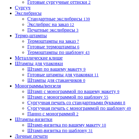
Готовые сургучные оттиски
2
Сургуч
Экслибрисы
Стандартные экслибрисы
139
Экслибрис на заказ
12
Печатные экслибрисы
3
Термо-штампы
Термоштампы на заказ
7
Готовые термоштампы
6
Термоштампы по шаблону
43
Металлические клише
Штампы для упаковки
Штамп по вашему макету
9
Готовые штампы для упаковки
11
Штампы для стаканчиков
0
Монограммы/вензеля
Штамп с монограммой по вашему макету
9
Штамп с монограммой по шаблону
55
Сургучная печать со стандартными буквами
8
Сургучная печать с монограммой по шаблону
49
Панно с монограммой
2
Штампы-визитки
Штамп-визитка по вашему макету
10
Штамп-визитка по шаблону
31
Личные печати