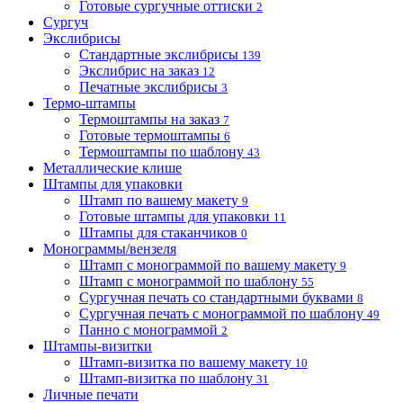
Готовые сургучные оттиски
2
Сургуч
Экслибрисы
Стандартные экслибрисы
139
Экслибрис на заказ
12
Печатные экслибрисы
3
Термо-штампы
Термоштампы на заказ
7
Готовые термоштампы
6
Термоштампы по шаблону
43
Металлические клише
Штампы для упаковки
Штамп по вашему макету
9
Готовые штампы для упаковки
11
Штампы для стаканчиков
0
Монограммы/вензеля
Штамп с монограммой по вашему макету
9
Штамп с монограммой по шаблону
55
Сургучная печать со стандартными буквами
8
Сургучная печать с монограммой по шаблону
49
Панно с монограммой
2
Штампы-визитки
Штамп-визитка по вашему макету
10
Штамп-визитка по шаблону
31
Личные печати