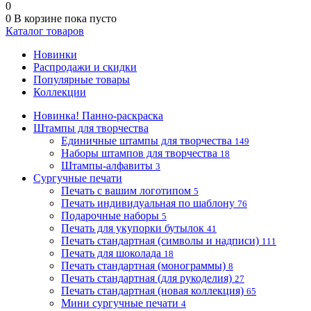
0
0
В корзине
пока пусто
Каталог товаров
Новинки
Распродажи и скидки
Популярные товары
Коллекции
Новинка! Панно-раскраска
Штампы для творчества
Единичные штампы для творчества
149
Наборы штампов для творчества
18
Штампы-алфавиты
3
Сургучные печати
Печать с вашим логотипом
5
Печать индивидуальная по шаблону
76
Подарочные наборы
5
Печать для укупорки бутылок
41
Печать стандартная (символы и надписи)
111
Печать для шоколада
18
Печать стандартная (монограммы)
8
Печать стандартная (для рукоделия)
27
Печать стандартная (новая коллекция)
65
Мини сургучные печати
4