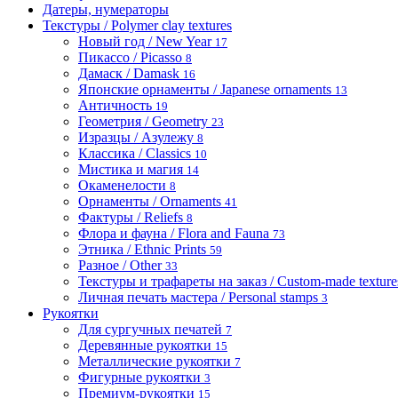
Датеры, нумераторы
Текстуры / Polymer clay textures
Новый год / New Year
17
Пикассо / Picasso
8
Дамаск / Damask
16
Японские орнаменты / Japanese ornaments
13
Античность
19
Геометрия / Geometry
23
Изразцы / Азулежу
8
Классика / Classics
10
Мистика и магия
14
Окаменелости
8
Орнаменты / Ornaments
41
Фактуры / Reliefs
8
Флора и фауна / Flora and Fauna
73
Этника / Ethnic Prints
59
Разное / Other
33
Текстуры и трафареты на заказ / Custom-made textures 
Личная печать мастера / Personal stamps
3
Рукоятки
Для сургучных печатей
7
Деревянные рукоятки
15
Металлические рукоятки
7
Фигурные рукоятки
3
Премиум-рукоятки
15