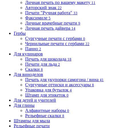
Личная печать по вашему макету
11
Авторский знак
22
Печати "Ручная работа"
33
Факсимиле
5
Личные врачебные печати
9
Личная печать дайвера
14
Гербы
Сургучные печати с гербами
0
Чернильные печати с гербами
22
Панно
2
Для кулинаров
Печать для шоколада
18
Печати для льда
2
Скалки
8
Для виноделов
Печать для укупорки самогона / вина
41
Сургучные оттиски и аксессуары
8
Упаковка для бутылок
4
Штамп для этикеток
0
Для детей и учителей
Для глины
Алфавитные наборы
0
Рельефные скалки
8
Штампы для мыла
Рельефные печати