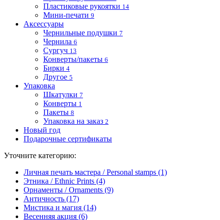
Пластиковые рукоятки
14
Мини-печати
9
Аксессуары
Чернильные подушки
7
Чернила
6
Сургуч
13
Конверты/пакеты
6
Бирки
4
Другое
5
Упаковка
Шкатулки
7
Конверты
1
Пакеты
8
Упаковка на заказ
2
Новый год
Подарочные сертификаты
Уточните категорию:
Личная печать мастера / Personal stamps (1)
Этника / Ethnic Prints (4)
Орнаменты / Ornaments (9)
Античность (17)
Мистика и магия (14)
Весенняя акция (6)