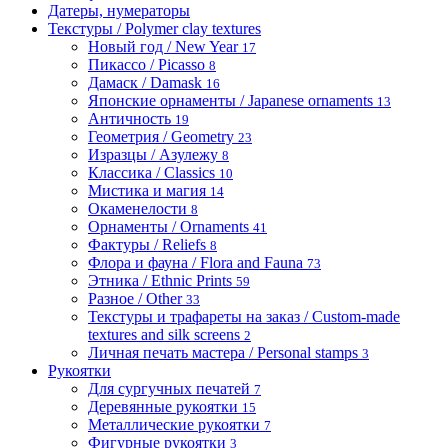
Датеры, нумераторы
Текстуры / Polymer clay textures
Новый год / New Year
17
Пикассо / Picasso
8
Дамаск / Damask
16
Японские орнаменты / Japanese ornaments
13
Античность
19
Геометрия / Geometry
23
Изразцы / Азулежу
8
Классика / Classics
10
Мистика и магия
14
Окаменелости
8
Орнаменты / Ornaments
41
Фактуры / Reliefs
8
Флора и фауна / Flora and Fauna
73
Этника / Ethnic Prints
59
Разное / Other
33
Текстуры и трафареты на заказ / Custom-made
textures and silk screens
2
Личная печать мастера / Personal stamps
3
Рукоятки
Для сургучных печатей
7
Деревянные рукоятки
15
Металлические рукоятки
7
Фигурные рукоятки
3