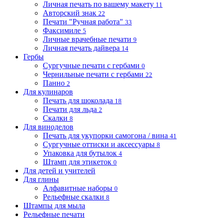
Личная печать по вашему макету
11
Авторский знак
22
Печати "Ручная работа"
33
Факсимиле
5
Личные врачебные печати
9
Личная печать дайвера
14
Гербы
Сургучные печати с гербами
0
Чернильные печати с гербами
22
Панно
2
Для кулинаров
Печать для шоколада
18
Печати для льда
2
Скалки
8
Для виноделов
Печать для укупорки самогона / вина
41
Сургучные оттиски и аксессуары
8
Упаковка для бутылок
4
Штамп для этикеток
0
Для детей и учителей
Для глины
Алфавитные наборы
0
Рельефные скалки
8
Штампы для мыла
Рельефные печати