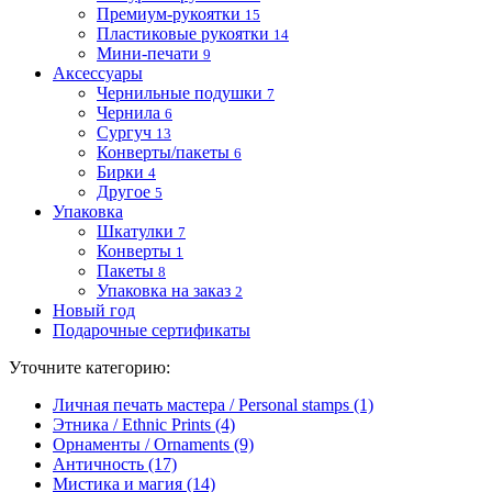
Премиум-рукоятки
15
Пластиковые рукоятки
14
Мини-печати
9
Аксессуары
Чернильные подушки
7
Чернила
6
Сургуч
13
Конверты/пакеты
6
Бирки
4
Другое
5
Упаковка
Шкатулки
7
Конверты
1
Пакеты
8
Упаковка на заказ
2
Новый год
Подарочные сертификаты
Уточните категорию:
Личная печать мастера / Personal stamps (1)
Этника / Ethnic Prints (4)
Орнаменты / Ornaments (9)
Античность (17)
Мистика и магия (14)