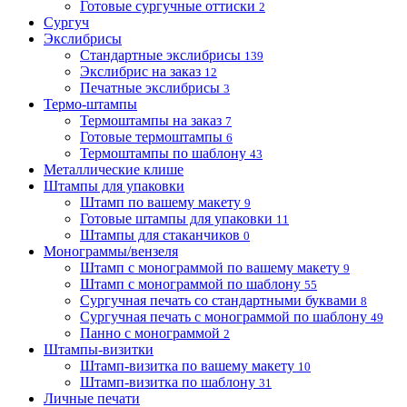
Готовые сургучные оттиски
2
Сургуч
Экслибрисы
Стандартные экслибрисы
139
Экслибрис на заказ
12
Печатные экслибрисы
3
Термо-штампы
Термоштампы на заказ
7
Готовые термоштампы
6
Термоштампы по шаблону
43
Металлические клише
Штампы для упаковки
Штамп по вашему макету
9
Готовые штампы для упаковки
11
Штампы для стаканчиков
0
Монограммы/вензеля
Штамп с монограммой по вашему макету
9
Штамп с монограммой по шаблону
55
Сургучная печать со стандартными буквами
8
Сургучная печать с монограммой по шаблону
49
Панно с монограммой
2
Штампы-визитки
Штамп-визитка по вашему макету
10
Штамп-визитка по шаблону
31
Личные печати