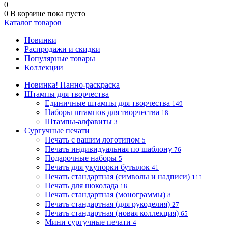
0
0
В корзине
пока пусто
Каталог товаров
Новинки
Распродажи и скидки
Популярные товары
Коллекции
Новинка! Панно-раскраска
Штампы для творчества
Единичные штампы для творчества
149
Наборы штампов для творчества
18
Штампы-алфавиты
3
Сургучные печати
Печать с вашим логотипом
5
Печать индивидуальная по шаблону
76
Подарочные наборы
5
Печать для укупорки бутылок
41
Печать стандартная (символы и надписи)
111
Печать для шоколада
18
Печать стандартная (монограммы)
8
Печать стандартная (для рукоделия)
27
Печать стандартная (новая коллекция)
65
Мини сургучные печати
4