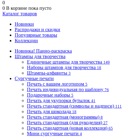
0
0
В корзине
пока пусто
Каталог товаров
Новинки
Распродажи и скидки
Популярные товары
Коллекции
Новинка! Панно-раскраска
Штампы для творчества
Единичные штампы для творчества
149
Наборы штампов для творчества
18
Штампы-алфавиты
3
Сургучные печати
Печать с вашим логотипом
5
Печать индивидуальная по шаблону
76
Подарочные наборы
5
Печать для укупорки бутылок
41
Печать стандартная (символы и надписи)
111
Печать для шоколада
18
Печать стандартная (монограммы)
8
Печать стандартная (для рукоделия)
27
Печать стандартная (новая коллекция)
65
Мини сургучные печати
4