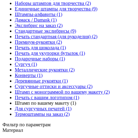
Наборы штампов для творчества (2)
Единичные штампы для творчества (9)
Штампы-алфавиты (1)
Дамаск / Damask (1)
Экслибрис на заказ (2)
Стандартные экслибрисы (9)
Печать стандартная (для рукоделия) (2)
Премиум-рукоятки (2)
Печать для шоколада (1)
Печать для укупорки бутылок (1)
Подарочные наборы (1)
Сургуч (1)
Металлические рукоятки (2)
Конверты (1)
Деревянные рукоятки (1)
Сургучные оттиски и аксессуары (2)
Штамп с монограммой по вашему макету (2)
Печать с вашим логотипом (1)
Штамп по вашему макету (1)
Для сургучных печатей (1)
Термоштампы на заказ (2)
Фильтр по параметрам
Материал