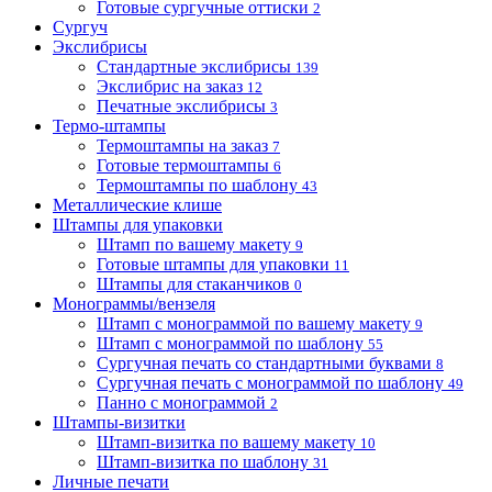
Готовые сургучные оттиски
2
Сургуч
Экслибрисы
Стандартные экслибрисы
139
Экслибрис на заказ
12
Печатные экслибрисы
3
Термо-штампы
Термоштампы на заказ
7
Готовые термоштампы
6
Термоштампы по шаблону
43
Металлические клише
Штампы для упаковки
Штамп по вашему макету
9
Готовые штампы для упаковки
11
Штампы для стаканчиков
0
Монограммы/вензеля
Штамп с монограммой по вашему макету
9
Штамп с монограммой по шаблону
55
Сургучная печать со стандартными буквами
8
Сургучная печать с монограммой по шаблону
49
Панно с монограммой
2
Штампы-визитки
Штамп-визитка по вашему макету
10
Штамп-визитка по шаблону
31
Личные печати