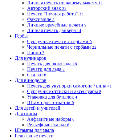
Личная печать по вашему макету
11
Авторский знак
22
Печати "Ручная работа"
33
Факсимиле
5
Личные врачебные печати
9
Личная печать дайвера
14
Гербы
Сургучные печати с гербами
0
Чернильные печати с гербами
22
Панно
2
Для кулинаров
Печать для шоколада
18
Печати для льда
2
Скалки
8
Для виноделов
Печать для укупорки самогона / вина
41
Сургучные оттиски и аксессуары
8
Упаковка для бутылок
4
Штамп для этикеток
0
Для детей и учителей
Для глины
Алфавитные наборы
0
Рельефные скалки
8
Штампы для мыла
Рельефные печати