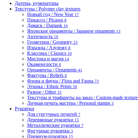
Датеры, нумераторы
Текстуры / Polymer clay textures
Новый год / New Year
17
Пикассо / Picasso
8
Дамаск / Damask
16
Японские орнаменты / Japanese ornaments
13
Античность
19
Геометрия / Geometry
23
Изразцы / Азулежу
8
Классика / Classics
10
Мистика и магия
14
Окаменелости
8
Орнаменты / Ornaments
41
Фактуры / Reliefs
8
Флора и фауна / Flora and Fauna
73
Этника / Ethnic Prints
59
Разное / Other
33
Текстуры и трафареты на заказ / Custom-made textures 
Личная печать мастера / Personal stamps
3
Рукоятки
Для сургучных печатей
7
Деревянные рукоятки
15
Металлические рукоятки
7
Фигурные рукоятки
3
Премиум-рукоятки
15