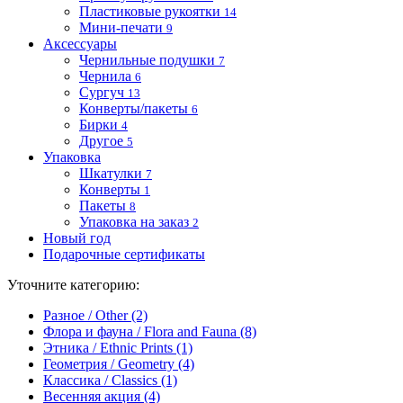
Пластиковые рукоятки
14
Мини-печати
9
Аксессуары
Чернильные подушки
7
Чернила
6
Сургуч
13
Конверты/пакеты
6
Бирки
4
Другое
5
Упаковка
Шкатулки
7
Конверты
1
Пакеты
8
Упаковка на заказ
2
Новый год
Подарочные сертификаты
Уточните категорию:
Разное / Other (2)
Флора и фауна / Flora and Fauna (8)
Этника / Ethnic Prints (1)
Геометрия / Geometry (4)
Классика / Classics (1)
Весенняя акция (4)