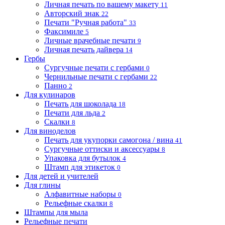
Личная печать по вашему макету
11
Авторский знак
22
Печати "Ручная работа"
33
Факсимиле
5
Личные врачебные печати
9
Личная печать дайвера
14
Гербы
Сургучные печати с гербами
0
Чернильные печати с гербами
22
Панно
2
Для кулинаров
Печать для шоколада
18
Печати для льда
2
Скалки
8
Для виноделов
Печать для укупорки самогона / вина
41
Сургучные оттиски и аксессуары
8
Упаковка для бутылок
4
Штамп для этикеток
0
Для детей и учителей
Для глины
Алфавитные наборы
0
Рельефные скалки
8
Штампы для мыла
Рельефные печати