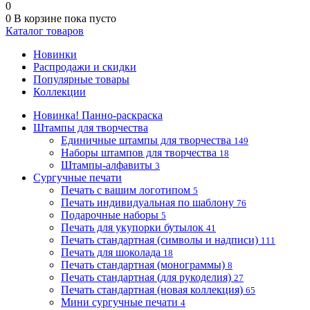
0
0
В корзине
пока пусто
Каталог товаров
Новинки
Распродажи и скидки
Популярные товары
Коллекции
Новинка! Панно-раскраска
Штампы для творчества
Единичные штампы для творчества
149
Наборы штампов для творчества
18
Штампы-алфавиты
3
Сургучные печати
Печать с вашим логотипом
5
Печать индивидуальная по шаблону
76
Подарочные наборы
5
Печать для укупорки бутылок
41
Печать стандартная (символы и надписи)
111
Печать для шоколада
18
Печать стандартная (монограммы)
8
Печать стандартная (для рукоделия)
27
Печать стандартная (новая коллекция)
65
Мини сургучные печати
4