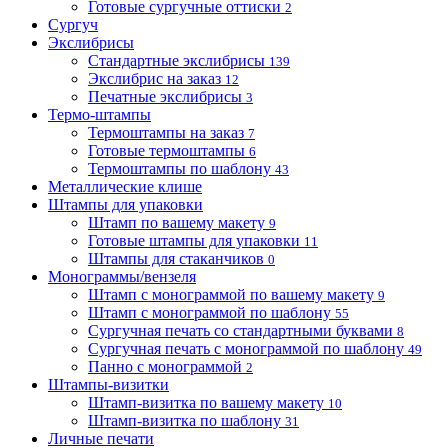
Готовые сургучные оттиски
2
Сургуч
Экслибрисы
Стандартные экслибрисы
139
Экслибрис на заказ
12
Печатные экслибрисы
3
Термо-штампы
Термоштампы на заказ
7
Готовые термоштампы
6
Термоштампы по шаблону
43
Металлические клише
Штампы для упаковки
Штамп по вашему макету
9
Готовые штампы для упаковки
11
Штампы для стаканчиков
0
Монограммы/вензеля
Штамп с монограммой по вашему макету
9
Штамп с монограммой по шаблону
55
Сургучная печать со стандартными буквами
8
Сургучная печать с монограммой по шаблону
49
Панно с монограммой
2
Штампы-визитки
Штамп-визитка по вашему макету
10
Штамп-визитка по шаблону
31
Личные печати