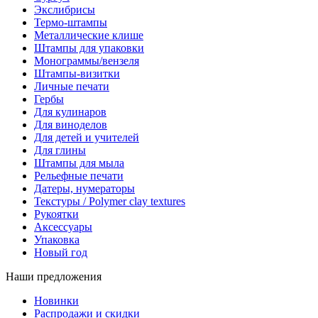
Экслибрисы
Термо-штампы
Металлические клише
Штампы для упаковки
Монограммы/вензеля
Штампы-визитки
Личные печати
Гербы
Для кулинаров
Для виноделов
Для детей и учителей
Для глины
Штампы для мыла
Рельефные печати
Датеры, нумераторы
Текстуры / Polymer clay textures
Рукоятки
Аксессуары
Упаковка
Новый год
Наши предложения
Новинки
Распродажи и скидки