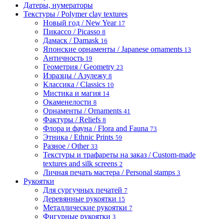
Датеры, нумераторы
Текстуры / Polymer clay textures
Новый год / New Year
17
Пикассо / Picasso
8
Дамаск / Damask
16
Японские орнаменты / Japanese ornaments
13
Античность
19
Геометрия / Geometry
23
Изразцы / Азулежу
8
Классика / Classics
10
Мистика и магия
14
Окаменелости
8
Орнаменты / Ornaments
41
Фактуры / Reliefs
8
Флора и фауна / Flora and Fauna
73
Этника / Ethnic Prints
59
Разное / Other
33
Текстуры и трафареты на заказ / Custom-made
textures and silk screens
2
Личная печать мастера / Personal stamps
3
Рукоятки
Для сургучных печатей
7
Деревянные рукоятки
15
Металлические рукоятки
7
Фигурные рукоятки
3