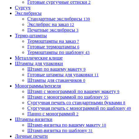
Готовые сургучные оттиски
2
Сургуч
Экслибрисы
Стандартные экслибрисы
139
Экслибрис на заказ
12
Печатные экслибрисы
3
Термо-штампы
Термоштампы на заказ
7
Готовые термоштампы
6
Термоштампы по шаблону
43
Металлические клише
Штампы для упаковки
Штамп по вашему макету
9
Готовые штампы для упаковки
11
Штампы для стаканчиков
0
Монограммы/вензеля
Штамп с монограммой по вашему макету
9
Штамп с монограммой по шаблону
55
Сургучная печать со стандартными буквами
8
Сургучная печать с монограммой по шаблону
49
Панно с монограммой
2
Штампы-визитки
Штамп-визитка по вашему макету
10
Штамп-визитка по шаблону
31
Личные печати