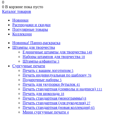
0
0
В корзине
пока пусто
Каталог товаров
Новинки
Распродажи и скидки
Популярные товары
Коллекции
Новинка! Панно-раскраска
Штампы для творчества
Единичные штампы для творчества
149
Наборы штампов для творчества
18
Штампы-алфавиты
3
Сургучные печати
Печать с вашим логотипом
5
Печать индивидуальная по шаблону
76
Подарочные наборы
5
Печать для укупорки бутылок
41
Печать стандартная (символы и надписи)
111
Печать для шоколада
18
Печать стандартная (монограммы)
8
Печать стандартная (для рукоделия)
27
Печать стандартная (новая коллекция)
65
Мини сургучные печати
4