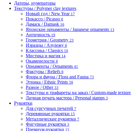
Датеры, нумераторы
Текстуры / Polymer clay textures
Новый год / New Year
17
Пикассо / Picasso
8
Дамаск / Damask
16
Японские орнаменты / Japanese ornaments
13
Античность
19
Геометрия / Geometry
23
Изразцы / Азулежу
8
Классика / Classics
10
Мистика и магия
14
Окаменелости
8
Орнаменты / Ornaments
41
Фактуры / Reliefs
8
Флора и фауна / Flora and Fauna
73
Этника / Ethnic Prints
59
Разное / Other
33
Текстуры и трафареты на заказ / Custom-made textures 
Личная печать мастера / Personal stamps
3
Рукоятки
Для сургучных печатей
7
Деревянные рукоятки
15
Металлические рукоятки
7
Фигурные рукоятки
3
Премиум-рукоятки
15