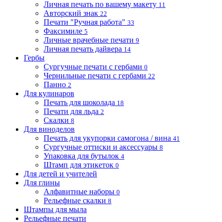
Личная печать по вашему макету
11
Авторский знак
22
Печати "Ручная работа"
33
Факсимиле
5
Личные врачебные печати
9
Личная печать дайвера
14
Гербы
Сургучные печати с гербами
0
Чернильные печати с гербами
22
Панно
2
Для кулинаров
Печать для шоколада
18
Печати для льда
2
Скалки
8
Для виноделов
Печать для укупорки самогона / вина
41
Сургучные оттиски и аксессуары
8
Упаковка для бутылок
4
Штамп для этикеток
0
Для детей и учителей
Для глины
Алфавитные наборы
0
Рельефные скалки
8
Штампы для мыла
Рельефные печати