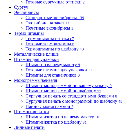
Готовые сургучные оттиски
2
Сургуч
Экслибрисы
Стандартные экслибрисы
139
Экслибрис на заказ
12
Печатные экслибрисы
3
Термо-штампы
Термоштампы на заказ
7
Готовые термоштампы
6
Термоштампы по шаблону
43
Металлические клише
Штампы для упаковки
Штамп по вашему макету
9
Готовые штампы для упаковки
11
Штампы для стаканчиков
0
Монограммы/вензеля
Штамп с монограммой по вашему макету
9
Штамп с монограммой по шаблону
55
Сургучная печать со стандартными буквами
8
Сургучная печать с монограммой по шаблону
49
Панно с монограммой
2
Штампы-визитки
Штамп-визитка по вашему макету
10
Штамп-визитка по шаблону
31
Личные печати