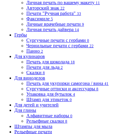
Личная печать по вашему макету
11
Авторский знак
22
Печати "Ручная работа"
33
Факсимиле
5
Личные врачебные печати
9
Личная печать дайвера
14
Гербы
Сургучные печати с гербами
0
Чернильные печати с гербами
22
Панно
2
Для кулинаров
Печать для шоколада
18
Печати для льда
2
Скалки
8
Для виноделов
Печать для укупорки самогона / вина
41
Сургучные оттиски и аксессуары
8
Упаковка для бутылок
4
Штамп для этикеток
0
Для детей и учителей
Для глины
Алфавитные наборы
0
Рельефные скалки
8
Штампы для мыла
Рельефные печати