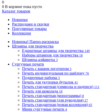
0
0
В корзине
пока пусто
Каталог товаров
Новинки
Распродажи и скидки
Популярные товары
Коллекции
Новинка! Панно-раскраска
Штампы для творчества
Единичные штампы для творчества
149
Наборы штампов для творчества
18
Штампы-алфавиты
3
Сургучные печати
Печать с вашим логотипом
5
Печать индивидуальная по шаблону
76
Подарочные наборы
5
Печать для укупорки бутылок
41
Печать стандартная (символы и надписи)
111
Печать для шоколада
18
Печать стандартная (монограммы)
8
Печать стандартная (для рукоделия)
27
Печать стандартная (новая коллекция)
65
Мини сургучные печати
4