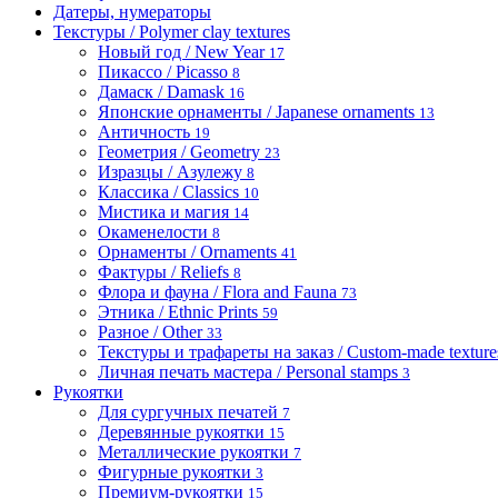
Датеры, нумераторы
Текстуры / Polymer clay textures
Новый год / New Year
17
Пикассо / Picasso
8
Дамаск / Damask
16
Японские орнаменты / Japanese ornaments
13
Античность
19
Геометрия / Geometry
23
Изразцы / Азулежу
8
Классика / Classics
10
Мистика и магия
14
Окаменелости
8
Орнаменты / Ornaments
41
Фактуры / Reliefs
8
Флора и фауна / Flora and Fauna
73
Этника / Ethnic Prints
59
Разное / Other
33
Текстуры и трафареты на заказ / Custom-made textures 
Личная печать мастера / Personal stamps
3
Рукоятки
Для сургучных печатей
7
Деревянные рукоятки
15
Металлические рукоятки
7
Фигурные рукоятки
3
Премиум-рукоятки
15