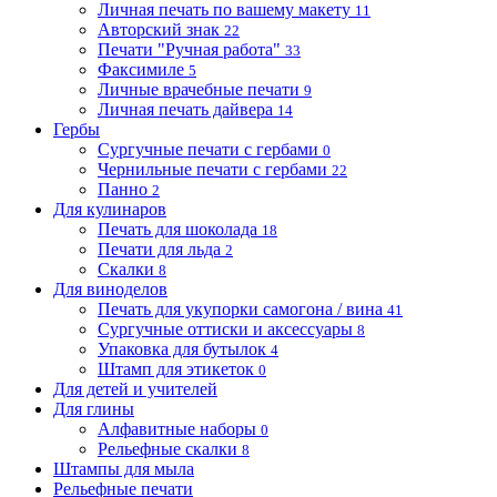
Личная печать по вашему макету
11
Авторский знак
22
Печати "Ручная работа"
33
Факсимиле
5
Личные врачебные печати
9
Личная печать дайвера
14
Гербы
Сургучные печати с гербами
0
Чернильные печати с гербами
22
Панно
2
Для кулинаров
Печать для шоколада
18
Печати для льда
2
Скалки
8
Для виноделов
Печать для укупорки самогона / вина
41
Сургучные оттиски и аксессуары
8
Упаковка для бутылок
4
Штамп для этикеток
0
Для детей и учителей
Для глины
Алфавитные наборы
0
Рельефные скалки
8
Штампы для мыла
Рельефные печати