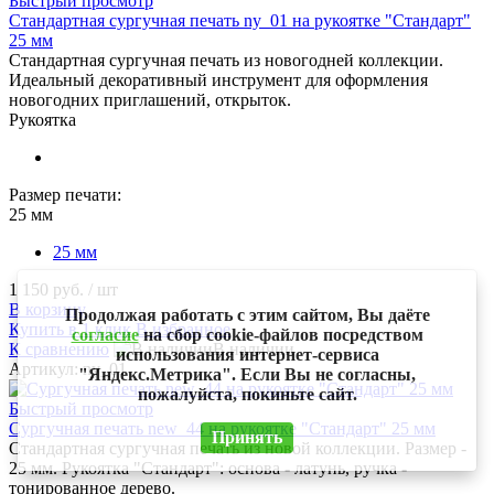
Быстрый просмотр
Стандартная сургучная печать ny_01 на рукоятке "Стандарт"
25 мм
Стандартная сургучная печать из новогодней коллекции.
Идеальный декоративный инструмент для оформления
новогодних приглашений, открыток.
Рукоятка
Размер печати:
25 мм
25 мм
1 150 руб.
/ шт
В корзину
Продолжая работать с этим сайтом, Вы даёте
Купить в 1 клик
В избранное
согласие
на сбор cookie-файлов посредством
К сравнению
В наличии
использования интернет-сервиса
Артикул: ny_01
"Яндекс.Метрика". Если Вы не согласны,
пожалуйста, покиньте сайт.
Быстрый просмотр
Сургучная печать new_44 на рукоятке "Стандарт" 25 мм
Принять
Стандартная сургучная печать из новой коллекции. Размер -
25 мм. Рукоятка "Стандарт": основа - латунь, ручка -
тонированное дерево.