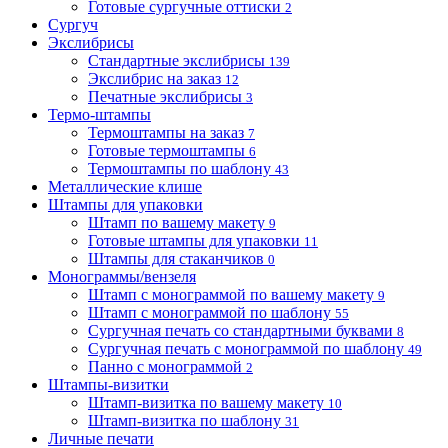
Готовые сургучные оттиски
2
Сургуч
Экслибрисы
Стандартные экслибрисы
139
Экслибрис на заказ
12
Печатные экслибрисы
3
Термо-штампы
Термоштампы на заказ
7
Готовые термоштампы
6
Термоштампы по шаблону
43
Металлические клише
Штампы для упаковки
Штамп по вашему макету
9
Готовые штампы для упаковки
11
Штампы для стаканчиков
0
Монограммы/вензеля
Штамп с монограммой по вашему макету
9
Штамп с монограммой по шаблону
55
Сургучная печать со стандартными буквами
8
Сургучная печать с монограммой по шаблону
49
Панно с монограммой
2
Штампы-визитки
Штамп-визитка по вашему макету
10
Штамп-визитка по шаблону
31
Личные печати