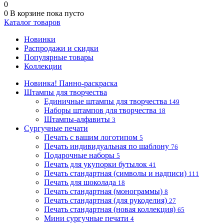
0
0
В корзине
пока пусто
Каталог товаров
Новинки
Распродажи и скидки
Популярные товары
Коллекции
Новинка! Панно-раскраска
Штампы для творчества
Единичные штампы для творчества
149
Наборы штампов для творчества
18
Штампы-алфавиты
3
Сургучные печати
Печать с вашим логотипом
5
Печать индивидуальная по шаблону
76
Подарочные наборы
5
Печать для укупорки бутылок
41
Печать стандартная (символы и надписи)
111
Печать для шоколада
18
Печать стандартная (монограммы)
8
Печать стандартная (для рукоделия)
27
Печать стандартная (новая коллекция)
65
Мини сургучные печати
4