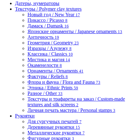
Датеры, нумераторы
Текстуры / Polymer clay textures
Новый год / New Year
17
Пикассо / Picasso
8
Дамаск / Damask
16
Японские орнаменты / Japanese ornaments
13
Античность
19
Геометрия / Geometry
23
Изразцы / Азулежу
8
Классика / Classics
10
Мистика и магия
14
Окаменелости
8
Орнаменты / Ornaments
41
Фактуры / Reliefs
8
Флора и фауна / Flora and Fauna
73
Этника / Ethnic Prints
59
Разное / Other
33
Текстуры и трафареты на заказ / Custom-made
textures and silk screens
2
Личная печать мастера / Personal stamps
3
Рукоятки
Для сургучных печатей
7
Деревянные рукоятки
15
Металлические рукоятки
7
Фигурные рукоятки
3